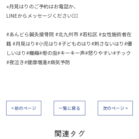
⭐︎月見はりのご予約はお電話か、
LINEからメッセージください🙇‍♀️
#あんどら鍼灸接骨院 #北九州市 #若松区 #女性施術者在
籍 #月見はり#小児はり#子どものはり#刺さないはり#優
しいはり#癇癪#疳の虫#キーキー声#怒りやすい#チック
#夜泣き#健康増進#病気予防
< 前のページ
一覧に戻る
次のページ >
関連タグ