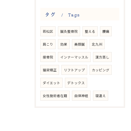
タグ
Tags
若松区
鍼灸整骨院
整える
腰痛
肩こり
効果
美顔鍼
北九州
接骨院
インナーマッスル
漢方蒸し
猫背矯正
リフトアップ
カッピング
ダイエット
デトックス
女性施術者在籍
自律神経
寝違え